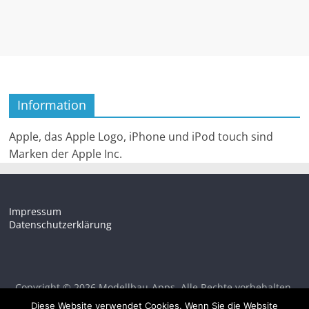
Information
Apple, das Apple Logo, iPhone und iPod touch sind
Marken der Apple Inc.
Impressum
Datenschutzerklärung
Copyright © 2026
Modellbau-Apps
. Alle Rechte vorbehalten.
Theme:
ColorMag
von ThemeGrill. Bereitgestellt von
Diese Website verwendet Cookies. Wenn Sie die Website