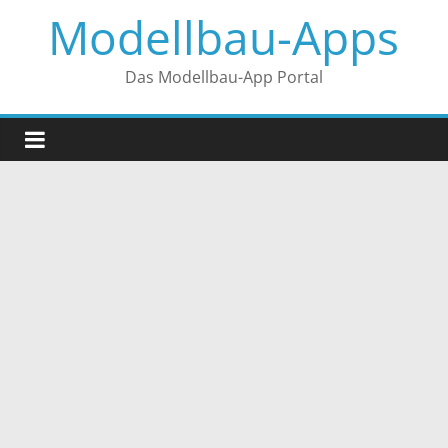
Zum
Modellbau-Apps
Inhalt
springen
Das Modellbau-App Portal