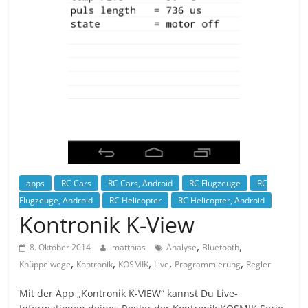
apps
RC Cars
RC Cars, Android
RC Flugzeuge
RC
Flugzeuge, Android
RC Helicopter
RC Helicopter, Android
Kontronik K-View
,
,
8. Oktober 2014
matthias
Analyse
Bluetooth
,
,
,
,
,
Knüppelwege
Kontronik
KOSMIK
Live
Programmierung
Regler
Mit der App „Kontronik K-VIEW“ kannst Du Live-