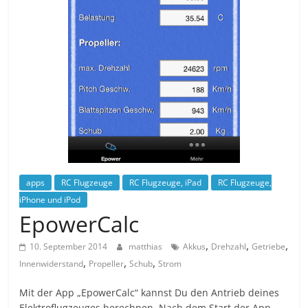
apps
RC Flugzeuge
RC Flugzeuge, iPad
RC Flugzeuge,
iPhone und iPod
EpowerCalc
,
,
,
10. September 2014
matthias
Akkus
Drehzahl
Getriebe
,
,
,
Innenwiderstand
Propeller
Schub
Strom
Mit der App „EpowerCalc“ kannst Du den Antrieb deines
Elektroflugzeuges berechnen. Nach dem Start der App