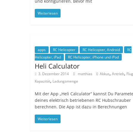
und konfigurieren. Bevor mit
Weiterlesen
apps
RC Helicopter
RC Helicopter, Android
RC
Helicopter, iPad
RC Helicopter, iPhone und iPod
Heli Calculator
,
,
3. Dezember 2014
matthias
Akkus
Antrieb
Flug
,
Kapazität
Ladungsmenge
Mit der App „Heli Calculator“ kannst Du Paramet
deines elektrisch betriebenen RC Hubschrauber
berechnen. Die App ist dazu in Berechnungen
Weiterlesen