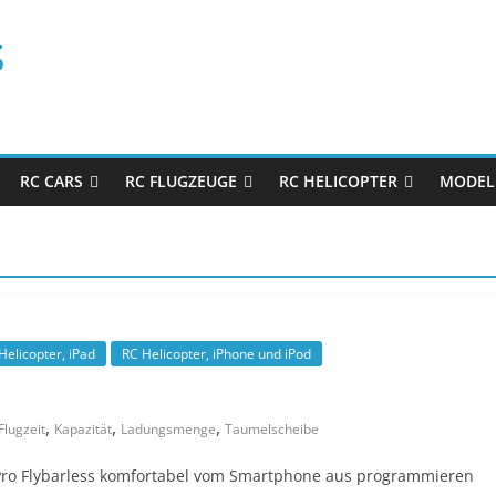
s
RC CARS
RC FLUGZEUGE
RC HELICOPTER
MODEL
Helicopter, iPad
RC Helicopter, iPhone und iPod
,
,
,
Flugzeit
Kapazität
Ladungsmenge
Taumelscheibe
GPro Flybarless komfortabel vom Smartphone aus programmieren