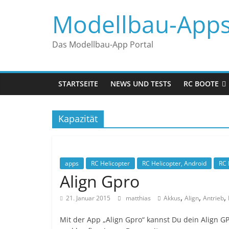
Zum
Modellbau-App
Inhalt
springen
Das Modellbau-App Portal
STARTSEITE
NEWS UND TESTS
RC BOOTE
Kapazität
apps
RC Helicopter
RC Helicopter, Android
RC 
Align Gpro
,
,
,
21. Januar 2015
matthias
Akkus
Align
Antrieb
Mit der App „Align Gpro“ kannst Du dein Align 