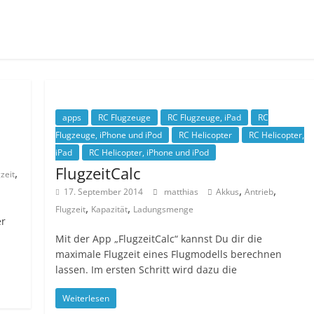
apps
RC Flugzeuge
RC Flugzeuge, iPad
RC
Flugzeuge, iPhone und iPod
RC Helicopter
RC Helicopter,
iPad
RC Helicopter, iPhone und iPod
FlugzeitCalc
,
zeit
,
,
17. September 2014
matthias
Akkus
Antrieb
,
,
Flugzeit
Kapazität
Ladungsmenge
er
Mit der App „FlugzeitCalc“ kannst Du dir die
maximale Flugzeit eines Flugmodells berechnen
lassen. Im ersten Schritt wird dazu die
Weiterlesen