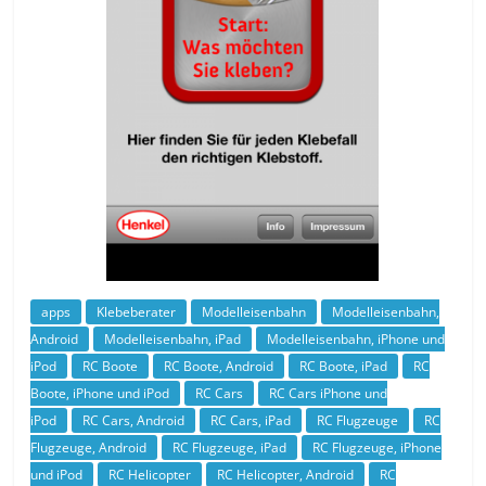
apps
Klebeberater
Modelleisenbahn
Modelleisenbahn,
Android
Modelleisenbahn, iPad
Modelleisenbahn, iPhone und
iPod
RC Boote
RC Boote, Android
RC Boote, iPad
RC
Boote, iPhone und iPod
RC Cars
RC Cars iPhone und
iPod
RC Cars, Android
RC Cars, iPad
RC Flugzeuge
RC
Flugzeuge, Android
RC Flugzeuge, iPad
RC Flugzeuge, iPhone
und iPod
RC Helicopter
RC Helicopter, Android
RC