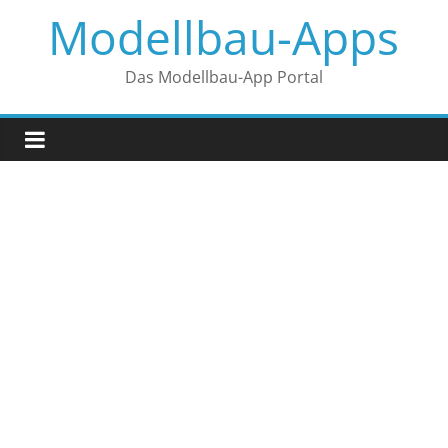
Zum
Modellbau-Apps
Inhalt
springen
Das Modellbau-App Portal