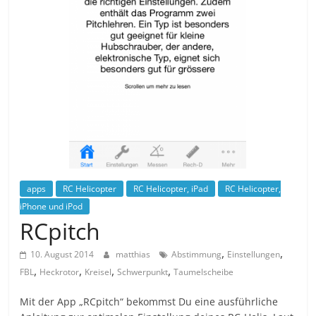
apps
RC Helicopter
RC Helicopter, iPad
RC Helicopter,
iPhone und iPod
RCpitch
,
,
10. August 2014
matthias
Abstimmung
Einstellungen
,
,
,
,
FBL
Heckrotor
Kreisel
Schwerpunkt
Taumelscheibe
Mit der App „RCpitch“ bekommst Du eine ausführliche