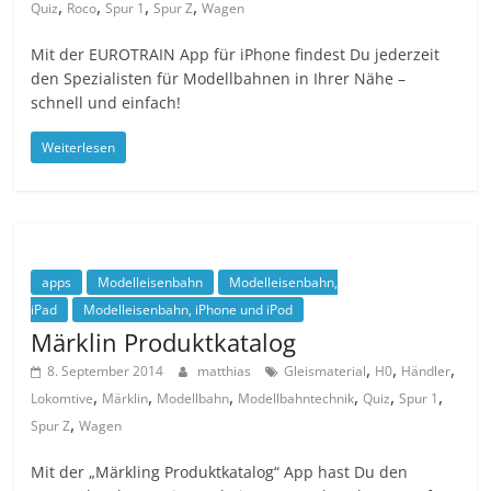
,
,
,
,
Quiz
Roco
Spur 1
Spur Z
Wagen
Mit der EUROTRAIN App für iPhone findest Du jederzeit
den Spezialisten für Modellbahnen in Ihrer Nähe –
schnell und einfach!
Weiterlesen
apps
Modelleisenbahn
Modelleisenbahn,
iPad
Modelleisenbahn, iPhone und iPod
Märklin Produktkatalog
,
,
,
8. September 2014
matthias
Gleismaterial
H0
Händler
,
,
,
,
,
,
Lokomtive
Märklin
Modellbahn
Modellbahntechnik
Quiz
Spur 1
,
Spur Z
Wagen
Mit der „Märkling Produktkatalog“ App hast Du den