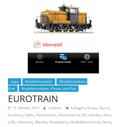
apps
Modelleisenbahn
Modelleisenbahn,
iPad
Modelleisenbahn, iPhone und iPod
EUROTRAIN
,
,
,
19. Oktober 2014
matthias
Auhagen
Brawa
Busch
,
,
,
,
,
,
,
Eurotrain
Faller
Fleischmann
Gleismaterial
H0
Händler
Kibri
,
,
,
,
,
,
LGB
Lokomtive
Märklin
Modellbahn
Modellbahntechnik
Noch