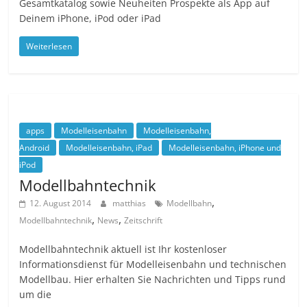
Gesamtkatalog sowie Neuheiten Prospekte als App auf
Deinem iPhone, iPod oder iPad
Weiterlesen
apps
Modelleisenbahn
Modelleisenbahn,
Android
Modelleisenbahn, iPad
Modelleisenbahn, iPhone und
iPod
Modellbahntechnik
,
12. August 2014
matthias
Modellbahn
,
,
Modellbahntechnik
News
Zeitschrift
Modellbahntechnik aktuell ist Ihr kostenloser
Informationsdienst für Modelleisenbahn und technischen
Modellbau. Hier erhalten Sie Nachrichten und Tipps rund
um die