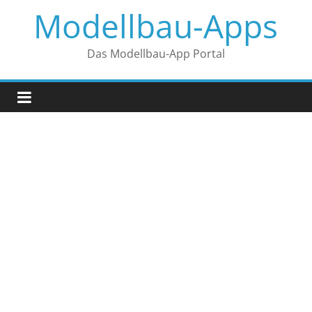
Zum
Modellbau-Apps
Inhalt
springen
Das Modellbau-App Portal