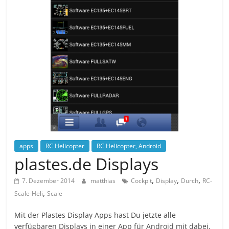
apps
RC Helicopter
RC Helicopter, Android
plastes.de Displays
,
,
,
7. Dezember 2014
matthias
Cockpit
Display
Durch
RC-
,
Scale-Heli
Scale
Mit der Plastes Display Apps hast Du jetzte alle
verfügbaren Displays in einer App für Android mit dabei.