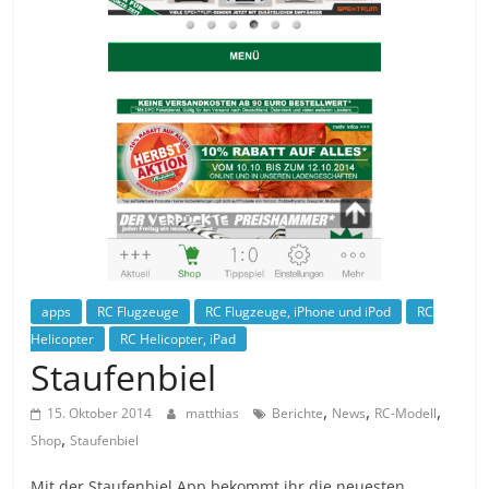
apps
RC Flugzeuge
RC Flugzeuge, iPhone und iPod
RC
Helicopter
RC Helicopter, iPad
Staufenbiel
,
,
,
15. Oktober 2014
matthias
Berichte
News
RC-Modell
,
Shop
Staufenbiel
Mit der Staufenbiel App bekommt ihr die neuesten