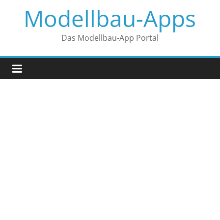
Zum
Modellbau-Apps
Inhalt
springen
Das Modellbau-App Portal