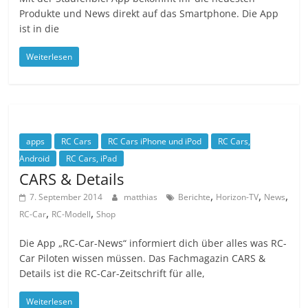
Produkte und News direkt auf das Smartphone. Die App
ist in die
Weiterlesen
apps
RC Cars
RC Cars iPhone und iPod
RC Cars,
Android
RC Cars, iPad
CARS & Details
,
,
,
7. September 2014
matthias
Berichte
Horizon-TV
News
,
,
RC-Car
RC-Modell
Shop
Die App „RC-Car-News“ informiert dich über alles was RC-
Car Piloten wissen müssen. Das Fachmagazin CARS &
Details ist die RC-Car-Zeitschrift für alle,
Weiterlesen