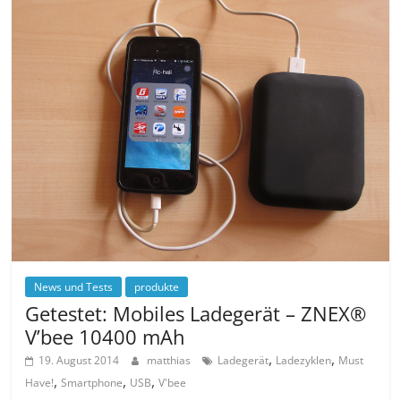
News und Tests
produkte
Getestet: Mobiles Ladegerät – ZNEX®
V’bee 10400 mAh
,
,
19. August 2014
matthias
Ladegerät
Ladezyklen
Must
,
,
,
Have!
Smartphone
USB
V'bee