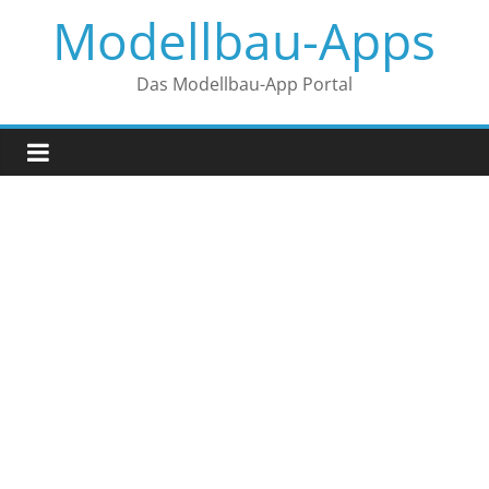
Zum
Modellbau-Apps
Inhalt
springen
Das Modellbau-App Portal