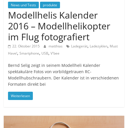
News und Tests
produkte
Modellhelis Kalender
2016 – Modellhelikopter
im Flug fotografiert
,
,
22. Oktober 2015
matthias
Ladegerät
Ladezyklen
Must
,
,
,
Have!
Smartphone
USB
V'bee
Bernd Selig zeigt in seinem Modellheli Kalender
spektakuläre Fotos von vorbildgetrauen RC-
Modellhubschraubern. Der Kalender ist in verschiedenen
Formaten direkt bei
Weiterlesen