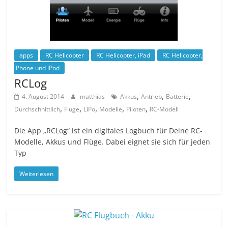
apps
RC Helicopter
RC Helicopter, iPad
RC Helicopter,
iPhone und iPod
RCLog
,
,
,
4. August 2014
matthias
Akkus
Antrieb
Batterie
,
,
,
,
,
Durchschnittlich
Flüge
LiPo
Modelle
Piloten
RC-Modell
Die App „RCLog“ ist ein digitales Logbuch für Deine RC-
Modelle, Akkus und Flüge. Dabei eignet sie sich für jeden
Typ
Weiterlesen