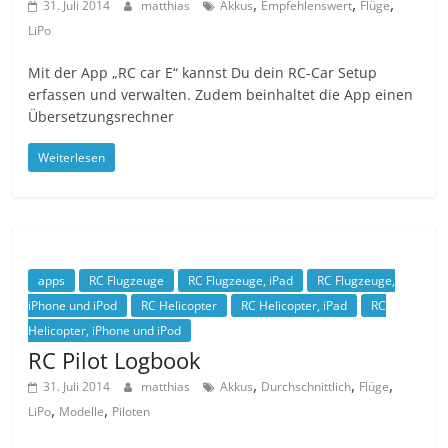
,
,
,
31. Juli 2014
matthias
Akkus
Empfehlenswert
Flüge
LiPo
Mit der App „RC car E“ kannst Du dein RC-Car Setup
erfassen und verwalten. Zudem beinhaltet die App einen
Übersetzungsrechner
Weiterlesen
apps
RC Flugzeuge
RC Flugzeuge, iPad
RC Flugzeuge,
iPhone und iPod
RC Helicopter
RC Helicopter, iPad
RC
Helicopter, iPhone und iPod
RC Pilot Logbook
,
,
,
31. Juli 2014
matthias
Akkus
Durchschnittlich
Flüge
,
,
LiPo
Modelle
Piloten