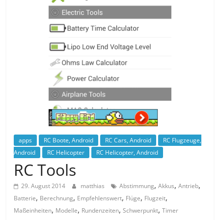
apps
RC Boote, Android
RC Cars, Android
RC Flugzeuge,
Android
RC Helicopter
RC Helicopter, Android
RC Tools
,
,
,
29. August 2014
matthias
Abstimmung
Akkus
Antrieb
,
,
,
,
,
Batterie
Berechnung
Empfehlenswert
Flüge
Flugzeit
,
,
,
,
Maßeinheiten
Modelle
Rundenzeiten
Schwerpunkt
Timer