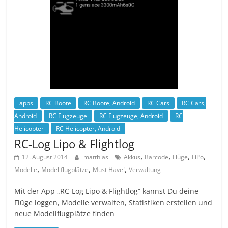
apps
RC Boote
RC Boote, Android
RC Cars
RC Cars,
Android
RC Flugzeuge
RC Flugzeuge, Android
RC
Helicopter
RC Helicopter, Android
RC-Log Lipo & Flightlog
,
,
,
,
12. August 2014
matthias
Akkus
Barcode
Flüge
LiPo
,
,
,
Modelle
Modellflugplätze
Must Have!
Verwaltung
Mit der App „RC-Log Lipo & Flightlog“ kannst Du deine
Flüge loggen, Modelle verwalten, Statistiken erstellen und
neue Modellflugplätze finden