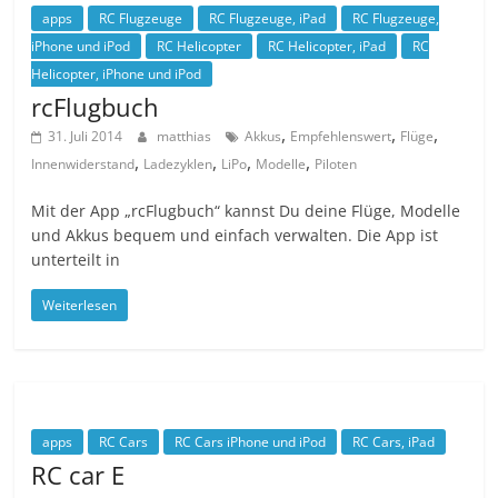
apps
RC Flugzeuge
RC Flugzeuge, iPad
RC Flugzeuge,
iPhone und iPod
RC Helicopter
RC Helicopter, iPad
RC
Helicopter, iPhone und iPod
rcFlugbuch
,
,
,
31. Juli 2014
matthias
Akkus
Empfehlenswert
Flüge
,
,
,
,
Innenwiderstand
Ladezyklen
LiPo
Modelle
Piloten
Mit der App „rcFlugbuch“ kannst Du deine Flüge, Modelle
und Akkus bequem und einfach verwalten. Die App ist
unterteilt in
Weiterlesen
apps
RC Cars
RC Cars iPhone und iPod
RC Cars, iPad
RC car E