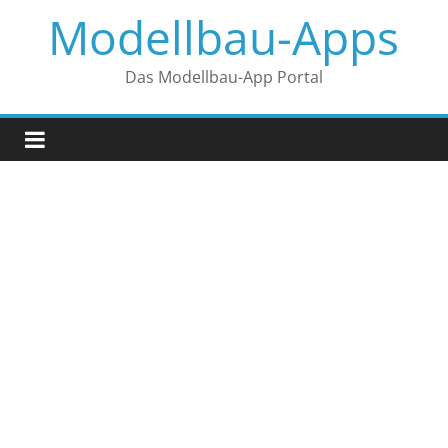
Zum
Modellbau-Apps
Inhalt
springen
Das Modellbau-App Portal