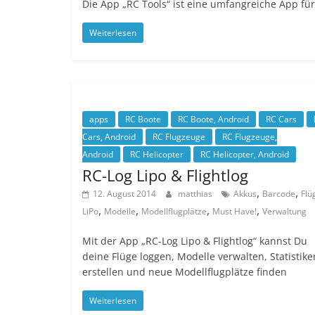
Die App „RC Tools“ ist eine umfangreiche App für
Weiterlesen
apps
RC Boote
RC Boote, Android
RC Cars
Cars, Android
RC Flugzeuge
RC Flugzeuge,
Android
RC Helicopter
RC Helicopter, Android
RC-Log Lipo & Flightlog
,
,
12. August 2014
matthias
Akkus
Barcode
Flü
,
,
,
,
LiPo
Modelle
Modellflugplätze
Must Have!
Verwaltung
Mit der App „RC-Log Lipo & Flightlog“ kannst Du
deine Flüge loggen, Modelle verwalten, Statistike
erstellen und neue Modellflugplätze finden
Weiterlesen