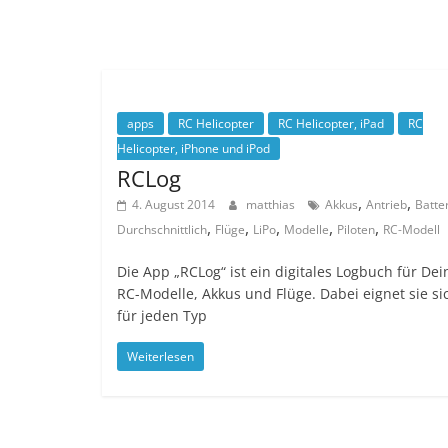
apps
RC Helicopter
RC Helicopter, iPad
RC
Helicopter, iPhone und iPod
RCLog
,
,
4. August 2014
matthias
Akkus
Antrieb
Batte
,
,
,
,
,
Durchschnittlich
Flüge
LiPo
Modelle
Piloten
RC-Modell
Die App „RCLog“ ist ein digitales Logbuch für Dei
RC-Modelle, Akkus und Flüge. Dabei eignet sie si
für jeden Typ
Weiterlesen