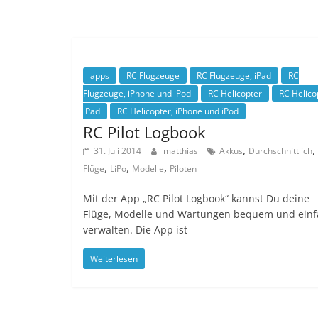
apps
RC Flugzeuge
RC Flugzeuge, iPad
RC
Flugzeuge, iPhone und iPod
RC Helicopter
RC Helico
iPad
RC Helicopter, iPhone und iPod
RC Pilot Logbook
,
,
31. Juli 2014
matthias
Akkus
Durchschnittlich
,
,
,
Flüge
LiPo
Modelle
Piloten
Mit der App „RC Pilot Logbook“ kannst Du deine
Flüge, Modelle und Wartungen bequem und einf
verwalten. Die App ist
Weiterlesen