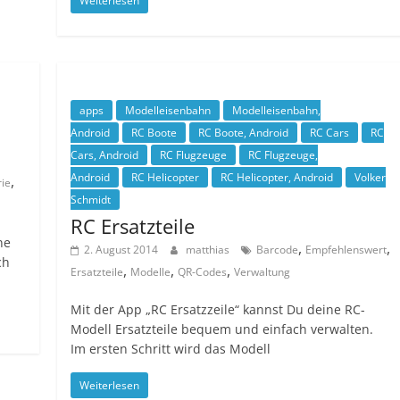
Weiterlesen
apps
Modelleisenbahn
Modelleisenbahn,
Android
RC Boote
RC Boote, Android
RC Cars
RC
Cars, Android
RC Flugzeuge
RC Flugzeuge,
Android
RC Helicopter
RC Helicopter, Android
Volker
,
rie
Schmidt
RC Ersatzteile
ne
,
,
2. August 2014
matthias
Barcode
Empfehlenswert
ch
,
,
,
Ersatzteile
Modelle
QR-Codes
Verwaltung
Mit der App „RC Ersatzzeile“ kannst Du deine RC-
Modell Ersatzteile bequem und einfach verwalten.
Im ersten Schritt wird das Modell
Weiterlesen