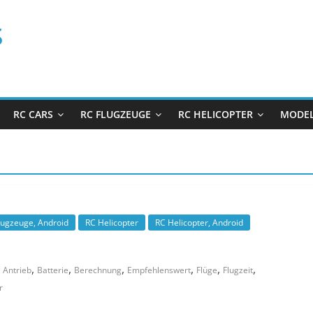
s
RC CARS
RC FLUGZEUGE
RC HELICOPTER
MODEL
lugzeuge, Android
RC Helicopter
RC Helicopter, Android
,
,
,
,
,
,
,
Antrieb
Batterie
Berechnung
Empfehlenswert
Flüge
Flugzeit
r