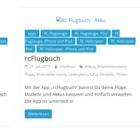
apps
RC Flugzeuge
RC Flugzeuge, iPad
RC
pter,
Flugzeuge, iPhone und iPod
RC Helicopter
RC Helicopter,
iPad
RC Helicopter, iPhone und iPod
rcFlugbuch
,
,
31. Juli 2014
matthias
Akkus
Empfehlenswert
,
,
,
,
,
Flüge
Innenwiderstand
Ladezyklen
LiPo
Modelle
Piloten
Mit der App „rcFlugbuch“ kannst Du deine Flüge,
ach
Modelle und Akkus bequem und einfach verwalten.
Die App ist unterteilt in
Weiterlesen