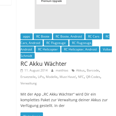
apps
RC Boote
RC Boote, Android
RC Cars
RC
Cars, Android
RC Flugzeuge
RC Flugzeuge,
Android
RC Helicopter
RC Helicopter, Android
Volker
Schmidt
RC Akku Wächter
,
,
11. August 2014
matthias
Akkus
Barcode
,
,
,
,
,
,
Ersatzteile
LiPo
Modelle
Must Have!
NFC
QR-Codes
Verwaltung
Mit der App „RC Akku Wächter“ wird Dir ein
komplettes Paket zur Verwaltung deiner Akkus zur
Verfügung gestellt. In der