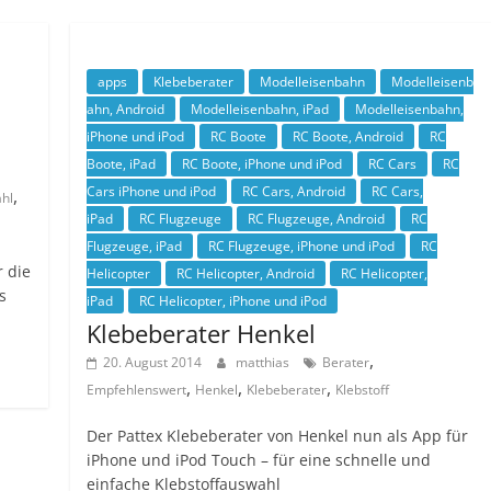
apps
Klebeberater
Modelleisenbahn
Modelleisenb
ahn, Android
Modelleisenbahn, iPad
Modelleisenbahn,
iPhone und iPod
RC Boote
RC Boote, Android
RC
Boote, iPad
RC Boote, iPhone und iPod
RC Cars
RC
Cars iPhone und iPod
RC Cars, Android
RC Cars,
,
hl
iPad
RC Flugzeuge
RC Flugzeuge, Android
RC
Flugzeuge, iPad
RC Flugzeuge, iPhone und iPod
RC
r die
Helicopter
RC Helicopter, Android
RC Helicopter,
s
iPad
RC Helicopter, iPhone und iPod
Klebeberater Henkel
,
20. August 2014
matthias
Berater
,
,
,
Empfehlenswert
Henkel
Klebeberater
Klebstoff
Der Pattex Klebeberater von Henkel nun als App für
iPhone und iPod Touch – für eine schnelle und
einfache Klebstoffauswahl