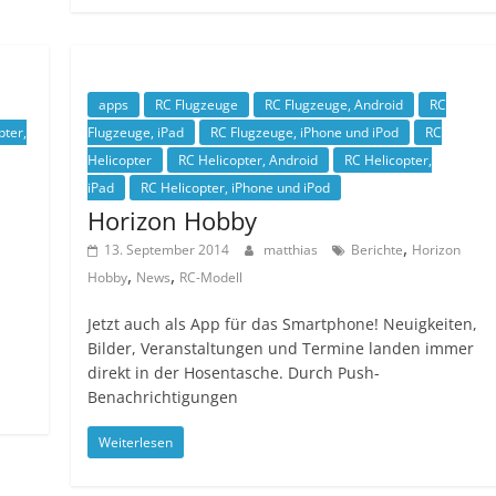
apps
RC Flugzeuge
RC Flugzeuge, Android
RC
pter,
Flugzeuge, iPad
RC Flugzeuge, iPhone und iPod
RC
Helicopter
RC Helicopter, Android
RC Helicopter,
iPad
RC Helicopter, iPhone und iPod
Horizon Hobby
,
13. September 2014
matthias
Berichte
Horizon
,
,
Hobby
News
RC-Modell
Jetzt auch als App für das Smartphone! Neuigkeiten,
Bilder, Veranstaltungen und Termine landen immer
direkt in der Hosentasche. Durch Push-
Benachrichtigungen
Weiterlesen