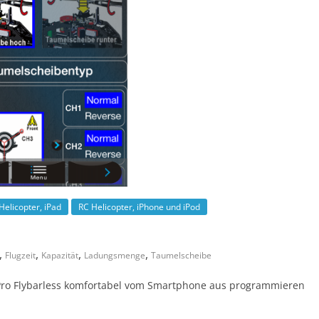
Helicopter, iPad
RC Helicopter, iPhone und iPod
,
,
,
,
Flugzeit
Kapazität
Ladungsmenge
Taumelscheibe
GPro Flybarless komfortabel vom Smartphone aus programmieren