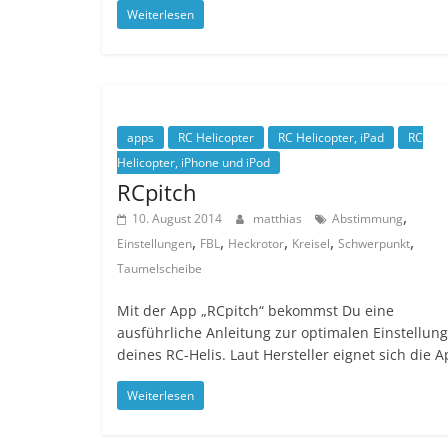
Weiterlesen
apps
RC Helicopter
RC Helicopter, iPad
RC
Helicopter, iPhone und iPod
RCpitch
,
10. August 2014
matthias
Abstimmung
,
,
,
,
,
Einstellungen
FBL
Heckrotor
Kreisel
Schwerpunkt
Taumelscheibe
Mit der App „RCpitch“ bekommst Du eine
ausführliche Anleitung zur optimalen Einstellung
deines RC-Helis. Laut Hersteller eignet sich die 
Weiterlesen