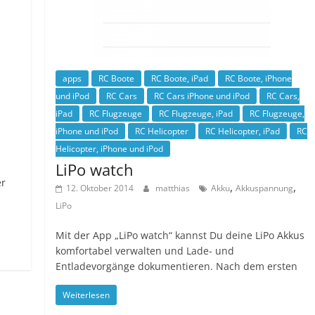
apps
RC Boote
RC Boote, iPad
RC Boote, iPhone
und iPod
RC Cars
RC Cars iPhone und iPod
RC Cars,
iPad
RC Flugzeuge
RC Flugzeuge, iPad
RC Flugzeuge,
iPhone und iPod
RC Helicopter
RC Helicopter, iPad
RC
Helicopter, iPhone und iPod
LiPo watch
er
,
,
12. Oktober 2014
matthias
Akku
Akkuspannung
LiPo
Mit der App „LiPo watch“ kannst Du deine LiPo Akkus
komfortabel verwalten und Lade- und
Entladevorgänge dokumentieren. Nach dem ersten
Weiterlesen