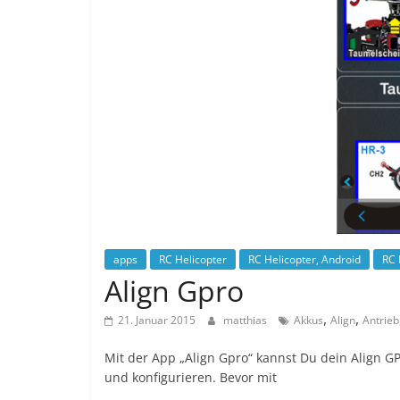
apps
RC Helicopter
RC Helicopter, Android
RC 
Align Gpro
,
,
21. Januar 2015
matthias
Akkus
Align
Antrieb
Mit der App „Align Gpro“ kannst Du dein Align 
und konfigurieren. Bevor mit