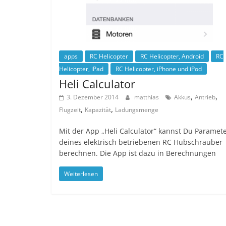
apps
RC Helicopter
RC Helicopter, Android
RC
Helicopter, iPad
RC Helicopter, iPhone und iPod
Heli Calculator
,
,
3. Dezember 2014
matthias
Akkus
Antrieb
,
,
Flugzeit
Kapazität
Ladungsmenge
Mit der App „Heli Calculator“ kannst Du Paramet
deines elektrisch betriebenen RC Hubschrauber
berechnen. Die App ist dazu in Berechnungen
Weiterlesen