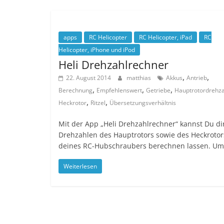
apps
RC Helicopter
RC Helicopter, iPad
RC
Helicopter, iPhone und iPod
Heli Drehzahlrechner
,
,
22. August 2014
matthias
Akkus
Antrieb
,
,
,
Berechnung
Empfehlenswert
Getriebe
Hauptrotordrehza
,
,
Heckrotor
Ritzel
Übersetzungsverhältnis
Mit der App „Heli Drehzahlrechner“ kannst Du di
Drehzahlen des Hauptrotors sowie des Heckrotor
deines RC-Hubschraubers berechnen lassen. Um
Weiterlesen