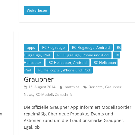
Weiterlesen
apps
RC Flugzeuge
RC Flugzeuge, Android
RC
Flugzeuge, iPad
RC Flugzeuge, iPhone und iPod
RC
Helicopter
RC Helicopter, Android
RC Helicopter,
iPad
RC Helicopter, iPhone und iPod
Graupner
,
,
15. August 2014
matthias
Berichte
Graupner
,
,
News
RC-Modell
Zeitschrift
Die offizielle Graupner App informiert Modellsportler
en
regelmäßig über neue Produkte, Events und
Aktionen rund um die Traditionsmarke Graupner.
Egal, ob