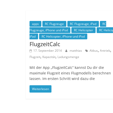
apps
RC Flugzeuge
RC Flugzeuge, iPad
RC
Flugzeuge, iPhone und iPod
RC Helicopter
RC Helico
iPad
RC Helicopter, iPhone und iPod
FlugzeitCalc
,
,
17. September 2014
matthias
Akkus
Antrieb
,
,
Flugzeit
Kapazität
Ladungsmenge
Mit der App „FlugzeitCalc“ kannst Du dir die
maximale Flugzeit eines Flugmodells berechnen
lassen. Im ersten Schritt wird dazu die
Weiterlesen