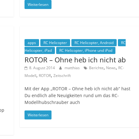
Weiterlesen
apps
RC Helicopter
RC Helicopter, Android
RC
Helicopter, iPad
RC Helicopter, iPhone und iPod
ROTOR – Ohne heb ich nicht ab
,
,
8. August 2014
matthias
Berichte
News
RC-
,
,
Modell
ROTOR
Zeitschrift
Mit der App „ROTOR – Ohne heb ich nicht ab“ hast
Du endlich alle Neuigkeiten rund um das RC-
Modellhubschrauber auch
App
Weiterlesen