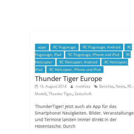
apps
RC Flugzeuge
RC Flugzeuge, Android
RC
Flugzeuge, iPad
RC Flugzeuge, iPhone und iPod
RC
Helicopter
RC Helicopter, Android
RC Helicopter,
iPad
RC Helicopter, iPhone und iPod
Thunder Tiger Europe
,
,
16. August 2014
matthias
Berichte
News
RC-
,
,
Modell
Thunder Tiger
Zeitschrift
ThunderTiger! Jetzt auch als App für das
Smartphone! Neuigkeiten, Bilder, Veranstaltung
und Termine landen immer direkt in der
Hosentasche. Durch